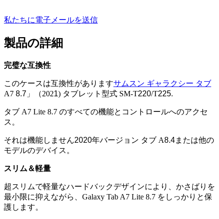
私たちに電子メールを送信
製品の詳細
完璧な互換性
このケースは互換性があります
サムスン ギャラクシー タブ
A7
8.7
」（202
1
) タブレット型式 SM-T
220
/T
225
.
タブ A7 Lite 8.7 のすべての機能とコントロールへのアクセ
ス。
それは機能しません
2020年
バージョン タブ A
8.4
または他の
モデルのデバイス。
スリム＆軽量
超スリムで軽量なハードバックデザインにより、かさばりを
最小限に抑えながら、Galaxy Tab A7 Lite 8.7 をしっかりと保
護します。